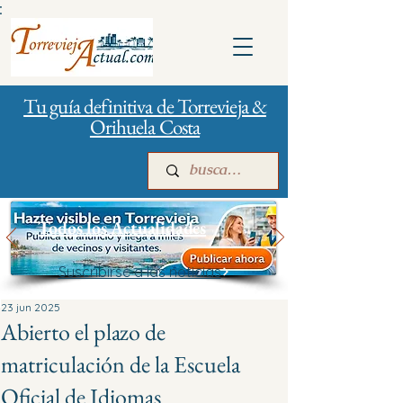
:
Tu guía definitiva de Torrevieja &
Orihuela Costa
Todos los Actualidades
Suscribirse a las noticias
Inicio
Para empresas
Publicidad
23 jun 2025
Abierto el plazo de
matriculación de la Escuela
Oficial de Idiomas