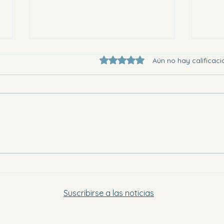
Obtuvo 0 de 5 estrellas.
Aún no hay calificaci
Eligi
Dónde ir en la Vega Baja este
sábado por la tarde y el domingo
Suscribirse a las noticias