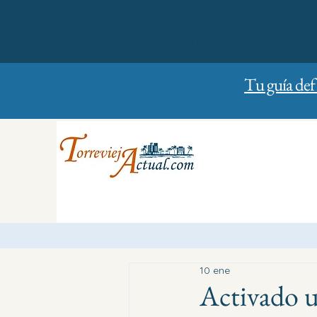
01/01/2023
Sunday
Tu guía def
10 ene
Activado u