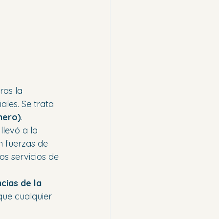
tras la 
ales. Se trata 
nero)
.
llevó a la 
n fuerzas de 
os servicios de 
cias de la 
que cualquier 