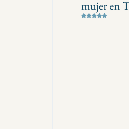
mujer en T
Obtuvo NaN de 5 e