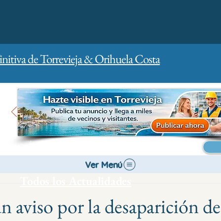
initiva de Torrevieja & Orihuela Costa
Inicio
Para empresas
Publicidad
Ver Menú
Todos los Actualidades
n aviso por la desaparición d