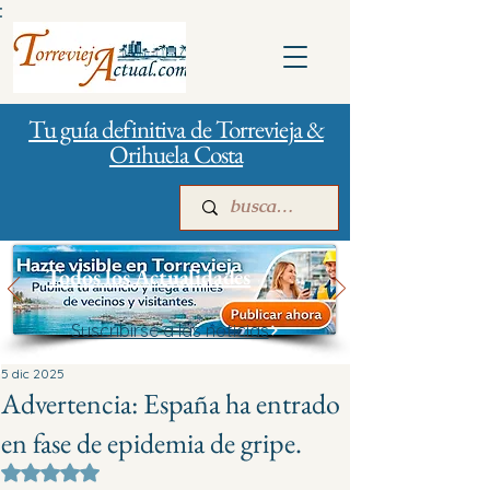
:
Tu guía definitiva de Torrevieja &
Orihuela Costa
Todos los Actualidades
Suscribirse a las noticias
Inicio
Para empresas
Publicidad
5 dic 2025
Advertencia: España ha entrado
en fase de epidemia de gripe.
Obtuvo NaN de 5 estrellas.