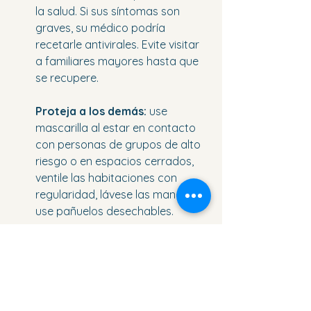
la salud. Si sus síntomas son 
graves, su médico podría 
recetarle antivirales. Evite visitar 
a familiares mayores hasta que 
se recupere.
Proteja a los demás:
 use 
mascarilla al estar en contacto 
con personas de grupos de alto 
riesgo o en espacios cerrados, 
ventile las habitaciones con 
regularidad, lávese las manos y 
use pañuelos desechables.
Si alguien presenta síntomas 
graves
 (fiebre alta que no 
desaparece durante varios días, 
debilidad intensa, dolor en el 