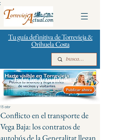
:
Tu guía definitiva de Torrevieja &
Orihuela Costa
Todos los Actualidades
Suscribirse a las noticias
Inicio
Para empresas
Publicidad
13 abr
Conflicto en el transporte de
Vega Baja: los contratos de
autobús de la Generalitat llegan