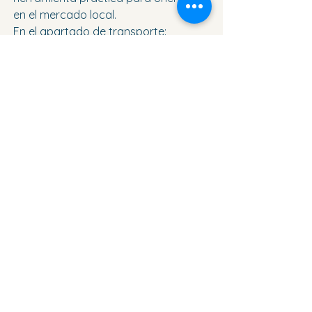
en el mercado local.
En el apartado de transporte:
https://www.torreviejactual.com/tran
sportetodo
se recoge información básica sobre 
empresas y servicios del sector en 
Torrevieja y Orihuela Costa.
Ver todo
Entradas recientes