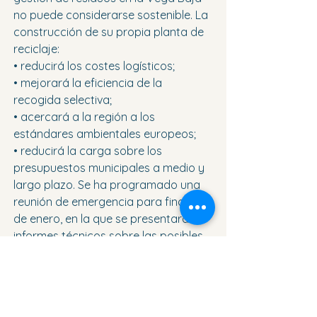
no puede considerarse sostenible. La 
construcción de su propia planta de 
reciclaje:
• reducirá los costes logísticos;
• mejorará la eficiencia de la 
recogida selectiva;
• acercará a la región a los 
estándares ambientales europeos;
• reducirá la carga sobre los 
presupuestos municipales a medio y 
largo plazo. Se ha programado una 
reunión de emergencia para finales 
de enero, en la que se presentarán 
informes técnicos sobre las posibles 
ubicaciones para la futura 
instalación. La ubicación sigue siendo 
un tema delicado, pero el consorcio 
enfatiza que la búsqueda de una 