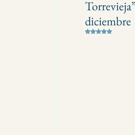
Torrevieja”
diciembre
Obtuvo NaN de 5 e