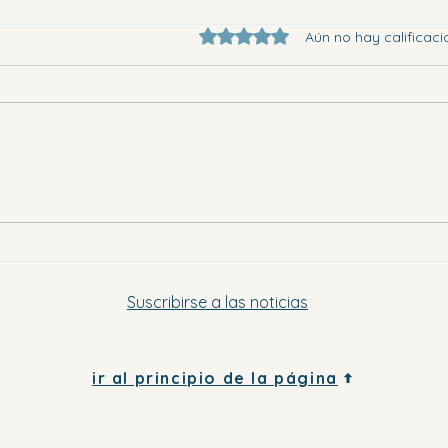
Obtuvo 0 de 5 estrellas.
Aún no hay calificaci
Eligi
Dónde ir en la Vega Baja este
sábado por la tarde y el domingo
Suscribirse a las noticias
ir al principio de la página