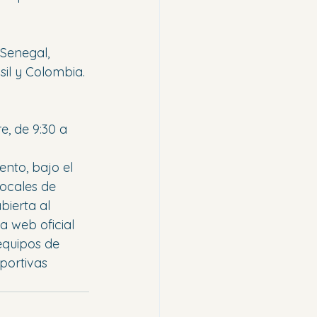
Senegal, 
il y Colombia. 
e, de 9:30 a 
nto, bajo el 
locales de 
bierta al 
a web oficial 
equipos de 
portivas 