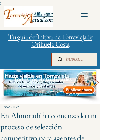
:
Tu guía definitiva de Torrevieja &
Orihuela Costa
Todos los Actualidades
Suscribirse a las noticias
Inicio
Para empresas
Publicidad
9 nov 2025
En Almoradí ha comenzado un
proceso de selección
competitivo para agentes de