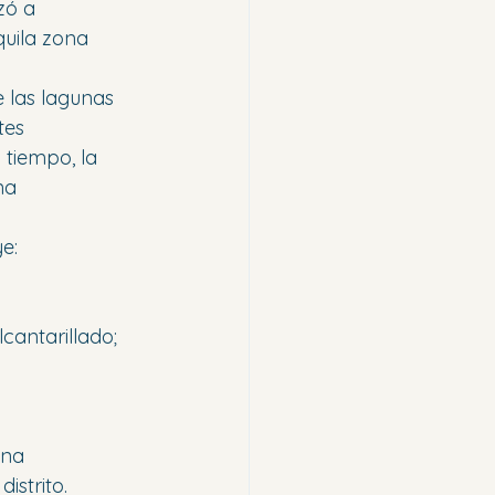
zó a 
uila zona 
e las lagunas 
tes 
tiempo, la 
na 
e:
cantarillado;
una 
istrito.