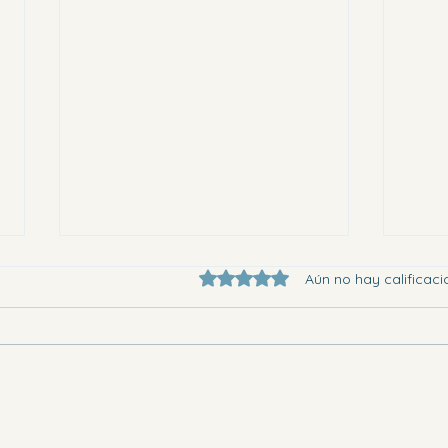
Obtuvo 0 de 5 estrellas.
Aún no hay calificaci
Eligi
Dónde ir en la Vega Baja este