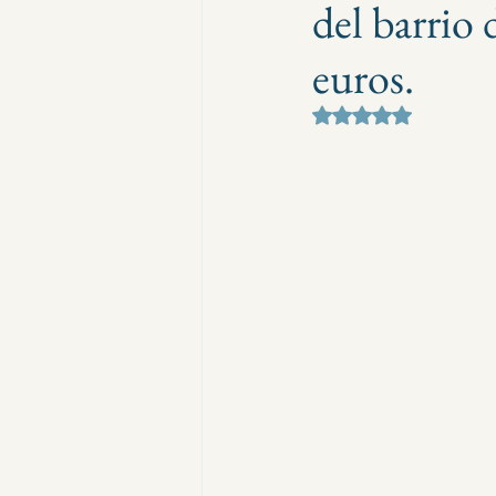
del barrio 
euros.
Obtuvo NaN de 5 e