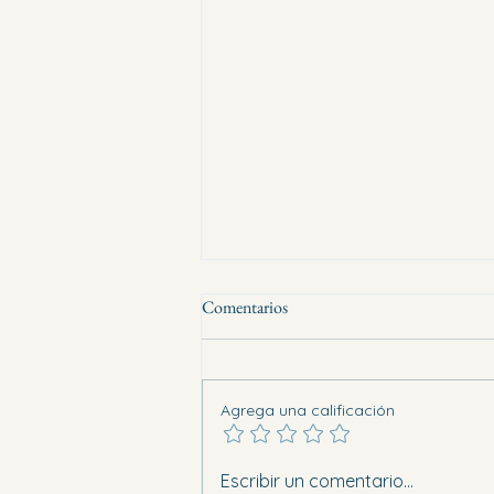
Comentarios
Agrega una calificación
Ocho vehículos arden en una sola
Escribir un comentario...