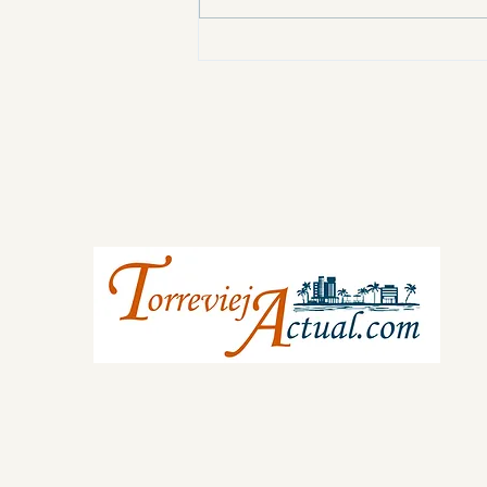
noche en Guardamar. ¿Qué
significa esto para la seguridad de la
Vega Baja?