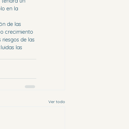
n tendrá un 
lo en la 
ón de las 
do crecimiento 
 riesgos de las 
luidas las 
Ver todo