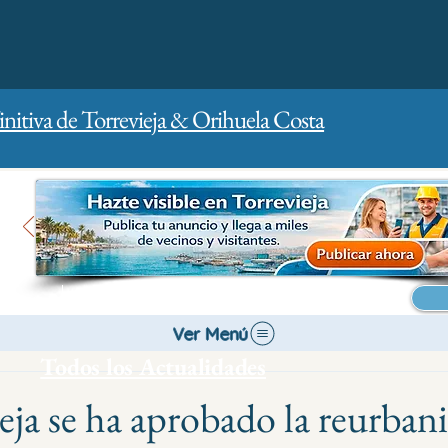
initiva de Torrevieja & Orihuela Costa
Inicio
Para empresas
Publicidad
Ver Menú
Todos los Actualidades
eja se ha aprobado la reurban