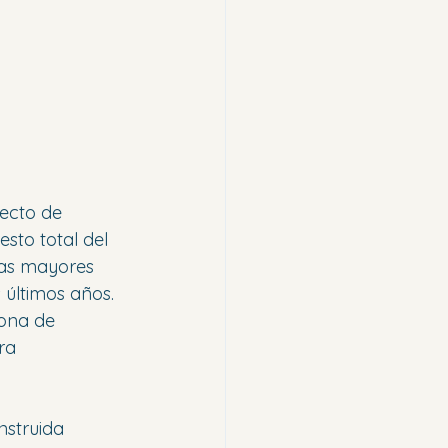
ecto de 
sto total del 
las mayores 
 últimos años.
ona de 
ra 
nstruida 