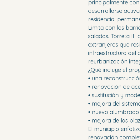
principalmente con
desarrollarse acti
residencial permanen
Limita con los barri
saladas. Torreta III
extranjeros que res
infraestructura del 
reurbanización integ
¿Qué incluye el pro
• una reconstrucció
• renovación de ac
• sustitución y mod
• mejora del sistema
• nuevo alumbrado 
• mejora de las pl
El municipio enfati
renovación completa 