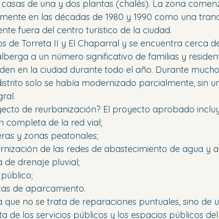
 casas de una y dos plantas (chalés). La zona comen
vamente en las décadas de 1980 y 1990 como una tranq
te fuera del centro turístico de la ciudad.
os de Torreta II y El Chaparral y se encuentra cerca d
 alberga a un número significativo de familias y residen
iden en la ciudad durante todo el año. Durante mucho 
distrito solo se había modernizado parcialmente, sin u
ral.
yecto de reurbanización? El proyecto aprobado incluy
n completa de la red vial;
eras y zonas peatonales;
ernización de las redes de abastecimiento de agua y al
 de drenaje pluvial;
público;
azas de aparcamiento.
za que no se trata de reparaciones puntuales, sino de 
de los servicios públicos y los espacios públicos del d