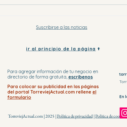
sábado por la tarde y el domingo
Suscribirse a las noticias
ir al principio de la página
Para agregar información de tu negocio
en
tor
directorio
de forma gratuita,
escríbenos
Torr
Para colocar su publicidad en
las páginas
del portal
TorreviejActual.com rellene
el
En 
formulario
TorreviejActual.com | 2025 |
Política de privacidad
|
Política de cookies