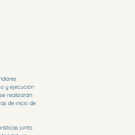
;
ndares 
zo y ejecución
 se realizarán 
as de inicio de 
ísticas junto 