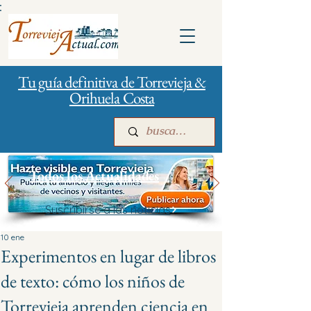
:
Tu guía definitiva de Torrevieja &
Orihuela Costa
Todos los Actualidades
Suscribirse a las noticias
Inicio
Para empresas
Publicidad
10 ene
Experimentos en lugar de libros
de texto: cómo los niños de
Torrevieja aprenden ciencia en