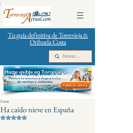
:
Tu guía definitiva de Torrevieja &
Orihuela Costa
Todos los Actualidades
Suscribirse a las noticias
Inicio
Para empresas
Publicidad
5 ene
Ha caído nieve en España
Obtuvo NaN de 5 estrellas.