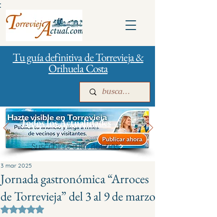
:
Tu guía definitiva de Torrevieja &
Orihuela Costa
Todos los Actualidades
Suscribirse a las noticias
Inicio
Para empresas
Publicidad
3 mar 2025
Jornada gastronómica “Arroces
de Torrevieja” del 3 al 9 de marzo
Obtuvo NaN de 5 estrellas.