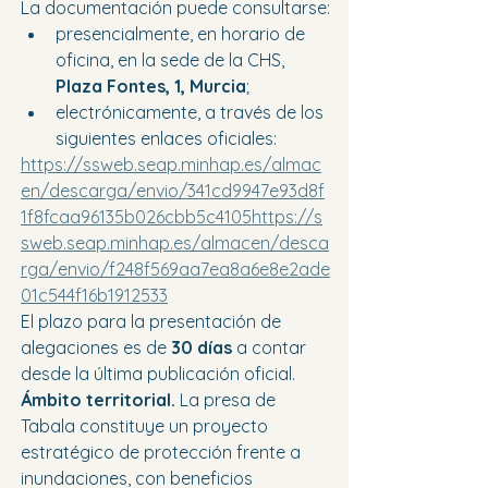
La documentación puede consultarse:
presencialmente, en horario de 
oficina, en la sede de la CHS, 
Plaza Fontes, 1, Murcia
;
electrónicamente, a través de los 
siguientes enlaces oficiales:
https://ssweb.seap.minhap.es/almac
en/descarga/envio/341cd9947e93d8f
1f8fcaa96135b026cbb5c4105https://s
sweb.seap.minhap.es/almacen/desca
rga/envio/f248f569aa7ea8a6e8e2ade
01c544f16b1912533
El plazo para la presentación de 
alegaciones es de 
30 días
 a contar 
desde la última publicación oficial.
Ámbito territorial.
 La presa de 
Tabala constituye un proyecto 
estratégico de protección frente a 
inundaciones, con beneficios 