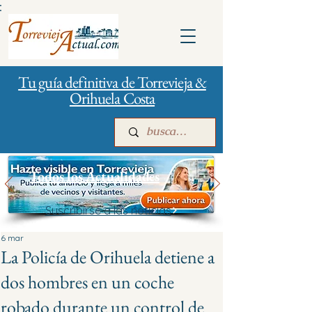
:
Tu guía definitiva de Torrevieja &
Orihuela Costa
Todos los Actualidades
Suscribirse a las noticias
Inicio
Para empresas
Publicidad
6 mar
La Policía de Orihuela detiene a
dos hombres en un coche
robado durante un control de