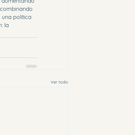
rá aumentando 
le combinando 
una política 
: la 
Ver todo