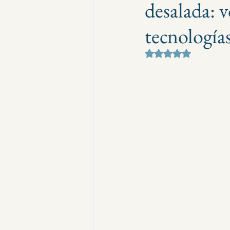
desalada: 
tecnología
Obtuvo NaN de 5 e