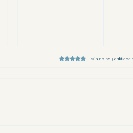
Obtuvo 0 de 5 estrellas.
Aún no hay calificaci
Eligi
Dónde ir en la Vega Baja este
sábado por la tarde y el domingo