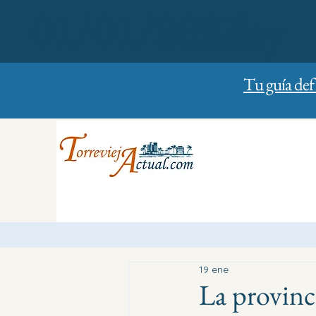
01/01/2023
Sunday
Tu guía def
19 ene
La provinc