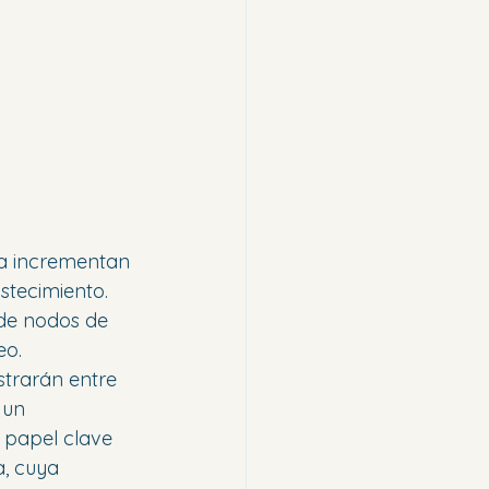
ra incrementan 
stecimiento. 
 de nodos de 
eo.
strarán entre 
 un 
n papel clave 
, cuya 