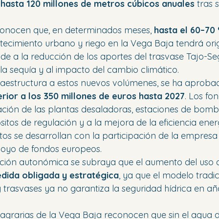
 
hasta 120 millones de metros cúbicos anuales
 tras 
conocen que, en determinados meses, 
hasta el 60–70
tecimiento urbano y riego en la Vega Baja tendrá ori
e a la reducción de los aportes del trasvase Tajo-Se
 la sequía y al impacto del cambio climático.
raestructura a estos nuevos volúmenes, se ha aproba
erior a los 350 millones de euros hasta 2027
. Los fo
ación de las plantas desaladoras, estaciones de bomb
tos de regulación y a la mejora de la eficiencia ener
tos se desarrollan con la participación de la empresa
yo de fondos europeos.
ación autonómica se subraya que el aumento del uso 
dida obligada y estratégica
, ya que el modelo tradi
y trasvases ya no garantiza la seguridad hídrica en añ
agrarias de la Vega Baja reconocen que sin el agua d