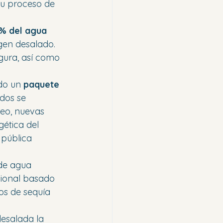
su proceso de 
 % del agua 
gen desalado. 
gura, así como 
do un 
paquete 
ndos se 
eo, nuevas 
gética del 
 pública 
de agua 
cional basado 
os de sequía 
esalada la 