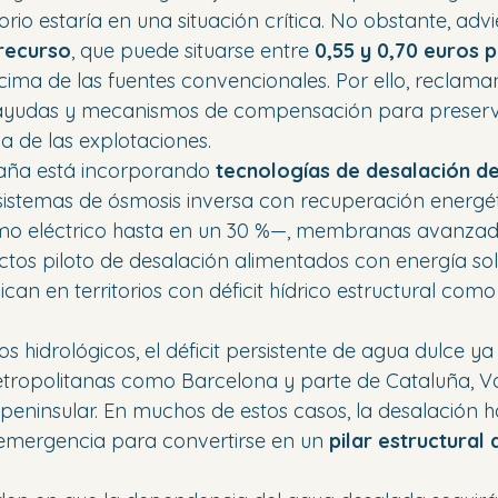
torio estaría en una situación crítica. No obstante, advi
recurso
, que puede situarse entre 
0,55 y 0,70 euros 
cima de las fuentes convencionales. Por ello, reclaman
ayudas y mecanismos de compensación para preserva
a de las explotaciones.
aña está incorporando 
tecnologías de desalación d
sistemas de ósmosis inversa con recuperación energ
umo eléctrico hasta en un 30 %—, membranas avanza
ctos piloto de desalación alimentados con energía sola
ican en territorios con déficit hídrico estructural como 
 hidrológicos, el déficit persistente de agua dulce ya
tropolitanas como Barcelona y parte de Cataluña, Va
 peninsular. En muchos de estos casos, la desalación 
emergencia para convertirse en un 
pilar estructural 