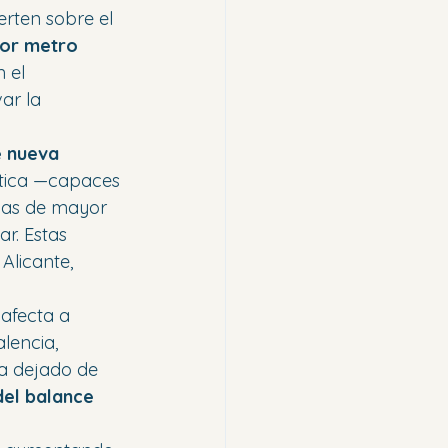
erten sobre el 
por metro 
 el 
r la 
e nueva 
ética —capaces 
das de mayor 
r. Estas 
Alicante, 
 afecta a 
lencia, 
ha dejado de 
del balance 