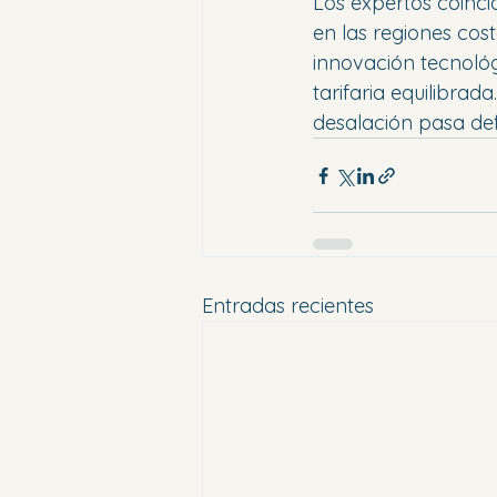
Los expertos coinc
en las regiones cos
innovación tecnológ
tarifaria equilibrad
desalación pasa def
Entradas recientes