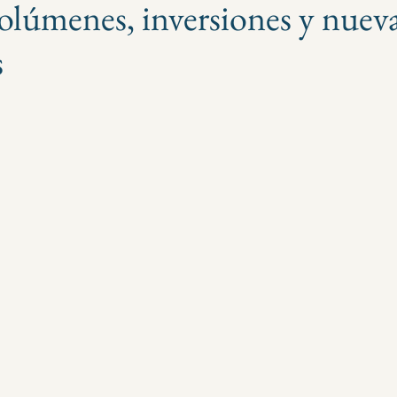
volúmenes, inversiones y nuev
s
strellas.