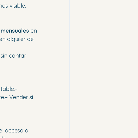
ás visible.
 mensuales
 en 
en alquiler de 
, sin contar 
table.– 
e.– Vender si 
el acceso a 