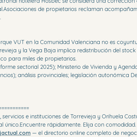
atronal hotelera Hosbec se considera una corrección 
l.Asociaciones de propietarios reclaman acompañami
.
arque VUT en la Comunidad Valenciana no es coyuntur
revieja y la Vega Baja implica redistribución del stock 
co para miles de propietarios.
forme sectorial 2025); Ministerio de Vivienda y Agen
cios); análisis provinciales; legislación autonómica D
===========
servicios e instituciones de Torrevieja y Orihuela Cos
nal único.Encuentre rápidamente. Elija con comodidad.
jactual.com
— el directorio online completo de negoci