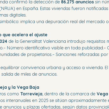
ienda confirmó la detección de 
86.275 anuncios
 sin nú
o (NRUA) en España. Estas viviendas fueron notificadas
mas digitales.
simbólico: implica una depuración real del mercado on
 que acelera el ajuste
2024
 de la Generalitat Valenciana introdujo requisitos m
io.– Número identificativo visible en toda publicidad.–
nidades de propietarios.– Sanciones reforzadas por
es equilibrar convivencia urbana y acceso a vivienda. El
 salida de miles de anuncios.
eja y la Vega Baja
eros como 
Torrevieja
, dentro de la comarca de 
Vega 
sos interanuales en 2025 se sitúan aproximadamente e
 anuncios y plazas ofertadas, según datos provincial