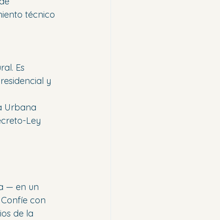
de 
ento técnico 
al. Es 
residencial y 
da Urbana 
ecreto-Ley 
ta — en un 
 Confíe con 
os de la 