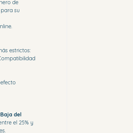
mero de 
 para su 
line.
ás estrictos:
 Compatibilidad 
 
 efecto 
Baja del 
ntre el 25% y 
es.