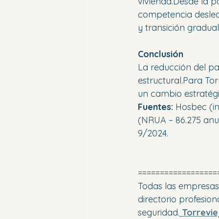
vivienda.Desde la p
competencia deslea
y transición gradual
Conclusión
La reducción del p
estructural.Para Tor
un cambio estratégi
Fuentes:
 Hosbec (in
(NRUA – 86.275 anun
9/2024.
==================
Todas las empresas, 
directorio profesio
seguridad.
Torrevie