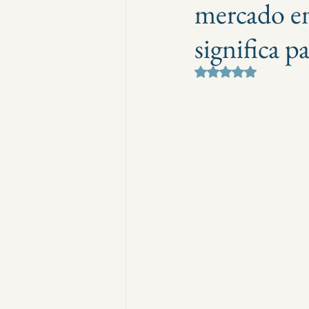
mercado e
significa p
Obtuvo NaN de 5 e