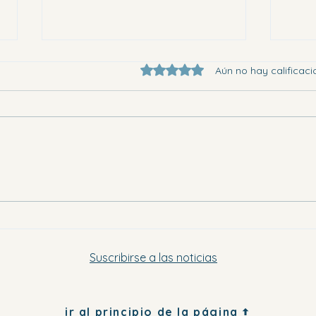
Obtuvo 0 de 5 estrellas.
Aún no hay calificaci
Eligi
Dónde ir en la Vega Baja este
sábado por la tarde y el domingo
Suscribirse a las noticias
ir al principio de la página