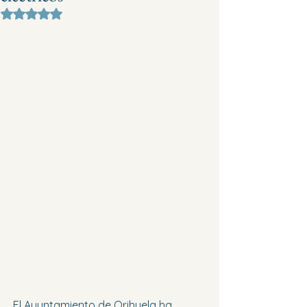
Obtuvo NaN de 5 estrellas.
El Ayuntamiento de Orihuela ha 