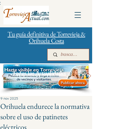
:
Tu guía definitiva de Torrevieja &
Orihuela Costa
Todos los Actualidades
Suscribirse a las noticias
Inicio
Para empresas
Publicidad
9 nov 2025
Orihuela endurece la normativa
sobre el uso de patinetes
eléctricos