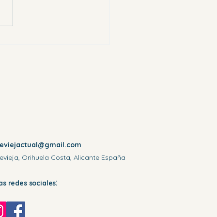
eron a los más vulnerables.
reviejactual@gmail.com
evieja, Orihuela Costa, Alicante España
:
las redes sociales