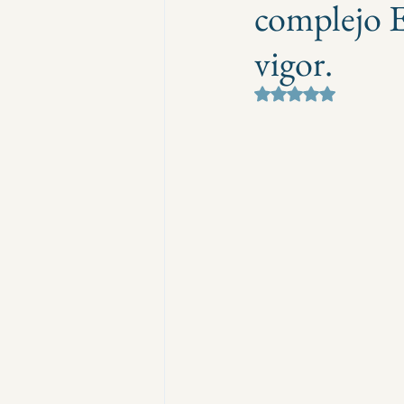
complejo E
vigor.
Obtuvo NaN de 5 e