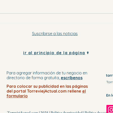
Eligi
Dónde ir en la Vega Baja este
sábado por la tarde y el domingo
Suscribirse a las noticias
ir al principio de la página
Para agregar información de tu negocio
en
tor
directorio
de forma gratuita,
escríbenos
Torr
Para colocar su publicidad en
las páginas
del portal
TorreviejActual.com rellene
el
En 
formulario
TorreviejActual.com | 2025 |
Política de privacidad
|
Política de cookies