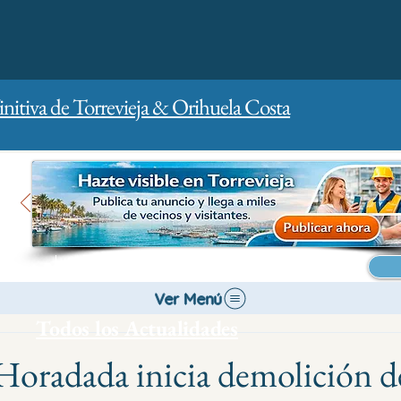
initiva de Torrevieja & Orihuela Costa
Inicio
Para empresas
Publicidad
Ver Menú
Todos los Actualidades
a Horadada inicia demolición d