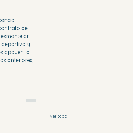
cencia 
contrato de 
 desmantelar 
 deportiva y 
es apoyen la 
as anteriores, 
.
Ver todo