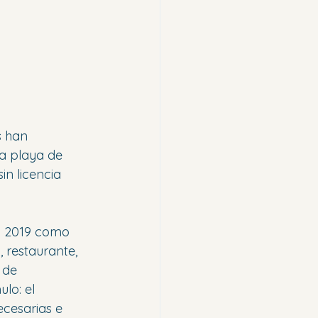
s han 
a playa de 
n licencia 
n 2019 como 
 restaurante, 
 de 
lo: el 
ecesarias e 