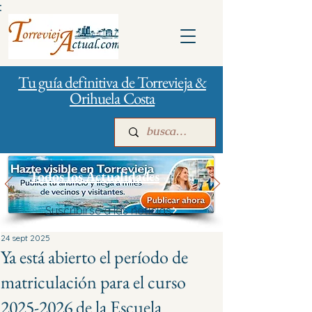
:
Tu guía definitiva de Torrevieja &
Orihuela Costa
Todos los Actualidades
Suscribirse a las noticias
Inicio
Para empresas
Publicidad
24 sept 2025
Ya está abierto el período de
matriculación para el curso
2025-2026 de la Escuela