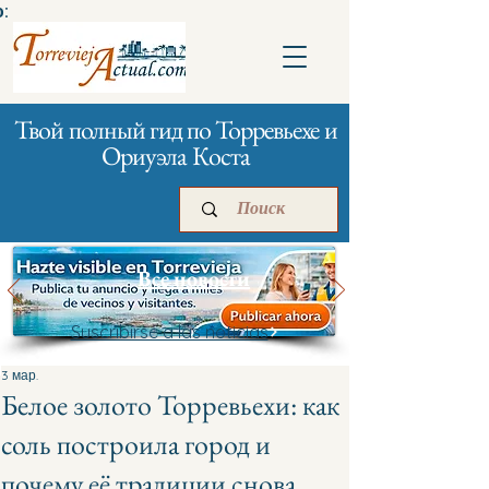
:
Твой полный гид по Торревьехе и
Ориуэла Коста
Все новости
Suscribirse a las noticias
Главная
Бизнесам
Реклама
3 мар.
Белое золото Торревьехи: как
соль построила город и
почему её традиции снова