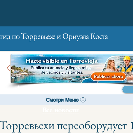
гид по Торревьехе и Ориуэла Коста
Главная
Бизнесам
Реклама
Смотри Меню
Все новости
Торревьехи переоборудует 