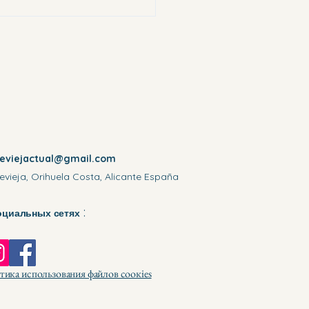
reviejactual@gmail.com
evieja, Orihuela Costa, Alicante España
:
оциальных сетях
ика использования файлов соокіеѕ