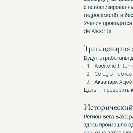
специализированны
гидросамолёт и бе
Учения проводятся 
de Alicante.
Три сценария 
Будут отработаны д
Auditorio Inter
Colegio Público
Аквапарк Aquóp
Цель — проверить 
Исторический
Регион Вега Баха р
здесь произошло о
серьёзно затронувш