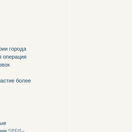
рии города 
я операция 
овок 
частие более 
ные 
ия SPEIS– 