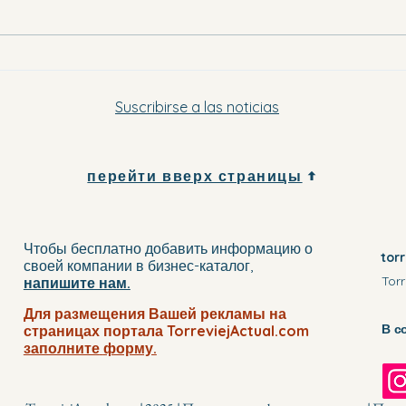
Куда поехать в Вега-Баха вечером
в эту субботу и в воскресенье
Suscribirse a las noticias
перейти вверх страницы
Чтобы бесплатно добавить информацию о
tor
своей компании
в бизнес-каталог
,
Torr
напишите нам.
Для размещения Вашей рекламы на
В с
страницах портала TorreviejActual.com
заполните
форму.