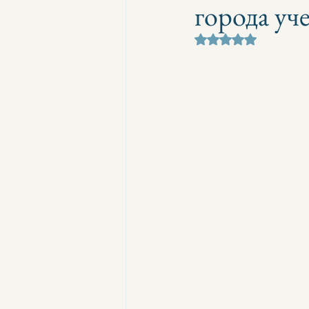
города уч
Оценка: не число и