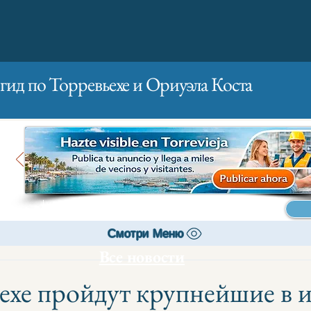
гид по Торревьехе и Ориуэла Коста
Главная
Бизнесам
Реклама
Смотри Меню
Все новости
ехе пройдут крупнейшие в 