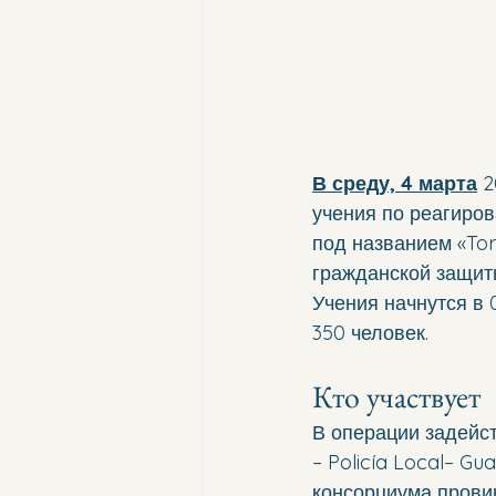
В среду, 4 марта
 
учения по реагиров
под названием «Tor
гражданской защит
Учения начнутся в 
350 человек.
Кто участвует
В операции задейс
– Policía Local– Gu
консорциума прови