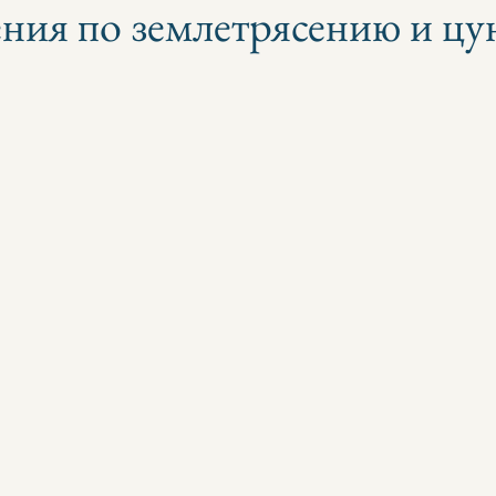
ения по землетрясению и ц
з 5 звезд.