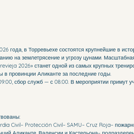
2026 года, в Торревьехе состоятся крупнейшие в исто
анию на землетрясение и угрозу цунами. Масштабна
revieja 2026» станет одной из самых крупных тренир
ы в провинции Аликанте за последние годы.
09:00, сбор служб — с 08:00. В мероприятии примут у
твованы:
ardia Civil– Protección Civil– SAMU– Cruz Roja– пожар
нций Аликанте, Валенсии и Кастельона– подразделен