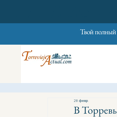
01/01/2023
Вторник
Твой полный 
28 февр.
В Торревь