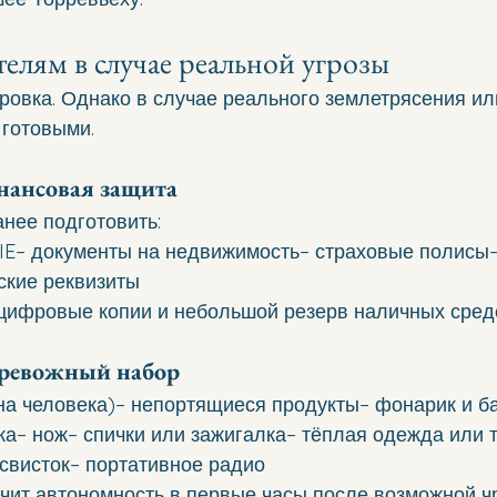
телям в случае реальной угрозы
ровка. Однако в случае реального землетрясения ил
 готовыми.
нансовая защита
нее подготовить:
NIE– документы на недвижимость– страховые полисы
ские реквизиты
цифровые копии и небольшой резерв наличных средс
ревожный набор
а на человека)– непортящиеся продукты– фонарик и б
ка– нож– спички или зажигалка– тёплая одежда или 
свисток– портативное радио
ечит автономность в первые часы после возможной ч