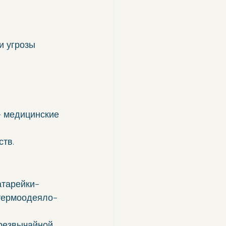
и угрозы 
– медицинские 
тв.
атарейки– 
термоодеяло– 
резвычайной 