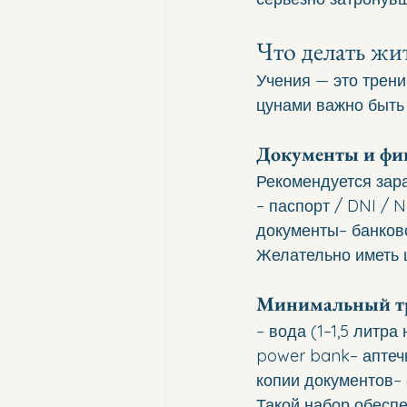
Что делать жи
Учения — это трени
цунами важно быть
Документы и фи
Рекомендуется зара
– паспорт / DNI / 
документы– банков
Желательно иметь 
Минимальный т
– вода (1–1,5 литр
power bank– аптеч
копии документов– 
Такой набор обесп