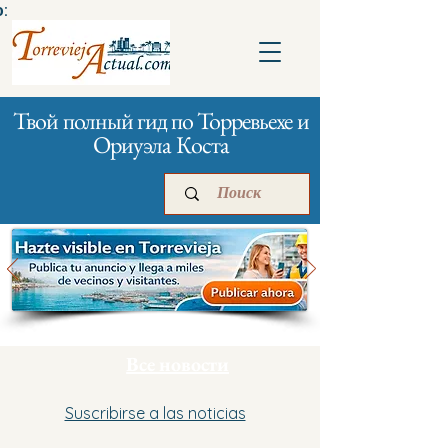
:
Твой полный гид по Торревьехе и
Ориуэла Коста
Главная
Бизнесам
Реклама
Все новости
Suscribirse a las noticias