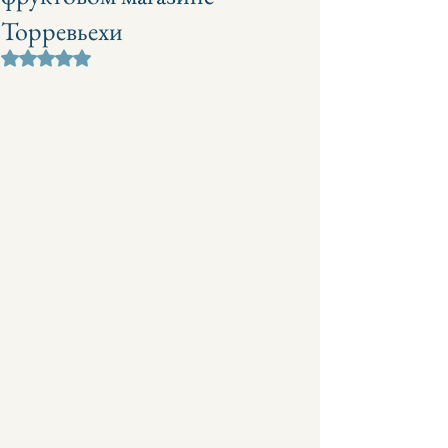
Торревьехи
Оценка: не число из 5 звезд.