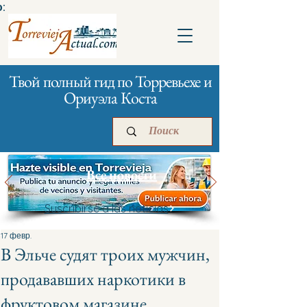
:
Твой полный гид по Торревьехе и
Ориуэла Коста
Все новости
Suscribirse a las noticias
Главная
Бизнесам
Реклама
17 февр.
В Эльче судят троих мужчин,
продававших наркотики в
фруктовом магазине