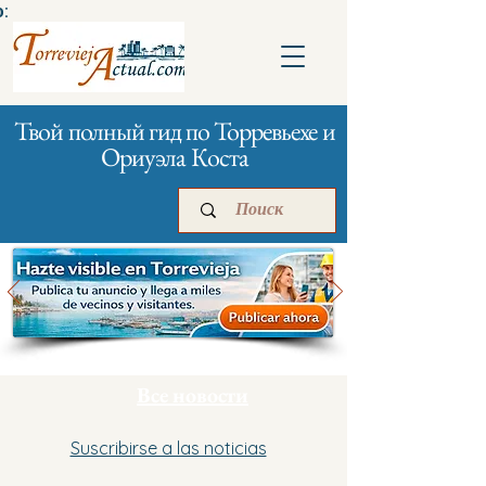
:
Твой полный гид по Торревьехе и
Ориуэла Коста
Главная
Бизнесам
Реклама
Все новости
Suscribirse a las noticias