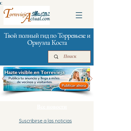
:
Твой полный гид по Торревьехе и
Ориуэла Коста
Главная
Бизнесам
Реклама
Все новости
Suscribirse a las noticias