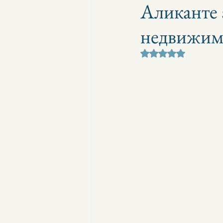
Аликанте 
недвижим
Оценка: не число и