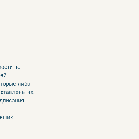
ости по 
ей.
оторые либо 
ыставлены на 
дписания 
вших 