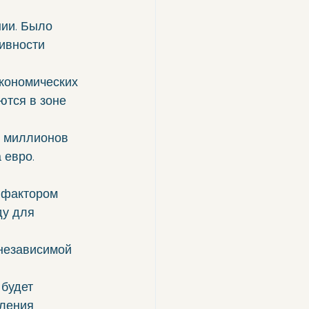
ии. Было 
ивности 
кономических 
тся в зоне 
и миллионов 
 евро.
 фактором 
у для 
независимой 
будет 
ления 