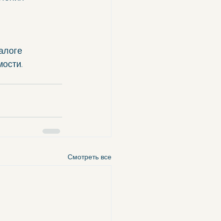
алоге 
ости.
Смотреть все