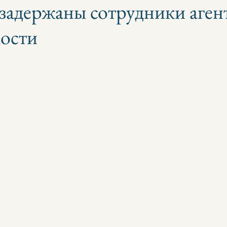
задержаны сотрудники аген
ости
з 5 звезд.