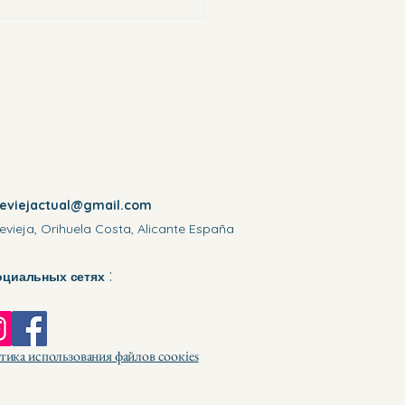
reviejactual@gmail.com
evieja, Orihuela Costa, Alicante España
:
оциальных сетях
ика использования файлов соокіеѕ