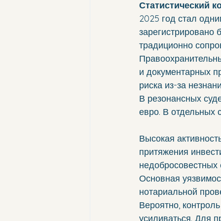
Статистический к
2025 год стал одн
зарегистрировано б
традиционно сопро
Правоохранительны
и документарных п
риска из-за незнан
В резонансных суд
евро. В отдельных 
Высокая активност
притяжения инвест
недобросовестных 
Основная уязвимос
нотариальной пров
Вероятно, контроль
усиливаться. Для п