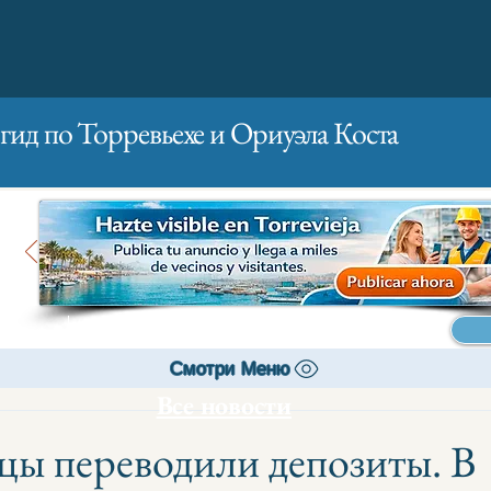
гид по Торревьехе и Ориуэла Коста
Главная
Бизнесам
Реклама
Смотри Меню
Все новости
ы переводили депозиты. В