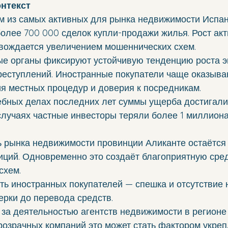
онтекст
им из самых активных для рынка недвижимости Испан
олее 700 000 сделок купли-продажи жилья. Рост акт
вождается увеличением мошеннических схем.
е органы фиксируют устойчивую тенденцию роста э
реступлений. Иностранные покупатели чаще оказываю
ия местных процедур и доверия к посредникам.
ебных делах последних лет суммы ущерба достигал
случаях частные инвесторы теряли более 1 миллиона
ь рынка недвижимости провинции Аликанте остаётся
иций. Одновременно это создаёт благоприятную сред
схем.
ть иностранных покупателей — спешка и отсутствие 
ерки до перевода средств.
 за деятельностью агентств недвижимости в регионе 
розрачных компаний это может стать фактором укреп