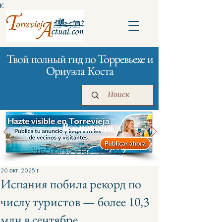
:
Твой полный гид по Торревьехе и
Ориуэла Коста
Все новости
Suscribirse a las noticias
Главная
Бизнесам
Реклама
20 окт. 2025 г.
Испания побила рекорд по
числу туристов — более 10,3
млн в сентябре