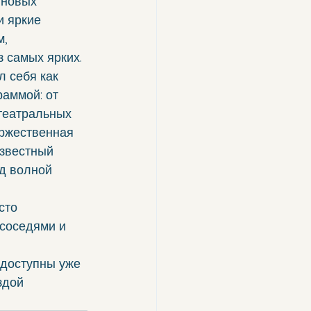
 новых 
и яркие 
, 
 самых ярких.
 себя как 
аммой: от 
театральных 
ржественная 
звестный 
д волной 
сто 
 соседями и 
 доступны уже 
здой 