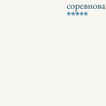
соревнов
Оценка: не число и