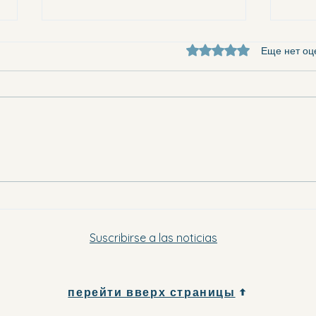
Оценка: 0 из 5 звезд.
Еще нет оц
Они 
Куда поехать в Вега-Баха вечером
в эту субботу и в воскресенье
Suscribirse a las noticias
перейти вверх страницы