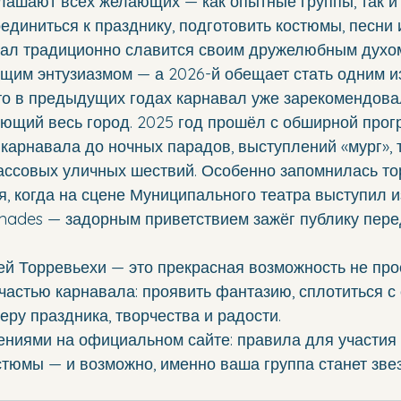
лашают всех желающих — как опытные группы, так и
единиться к празднику, подготовить костюмы, песни 
вал традиционно славится своим дружелюбным духом
щим энтузиазмом — а 2026-й обещает стать одним из
то в предыдущих годах карнавал уже зарекомендовал
ющий весь город. 2025 год прошёл с обширной прогр
карнавала до ночных парадов, выступлений «мург», 
ассовых уличных шествий. Особенно запомнилась то
, когда на сцене Муниципального театра выступил и
mades — задорным приветствием зажёг публику пере
ей Торревьехи — это прекрасная возможность не про
 частью карнавала: проявить фантазию, сплотиться с
еру праздника, творчества и радости.
ениями на официальном сайте: правила для участия
остюмы — и возможно, именно ваша группа станет зве