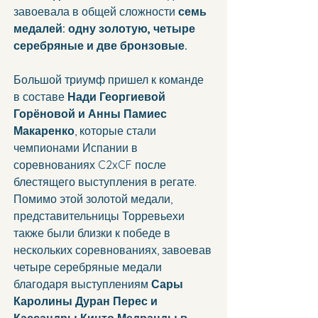
завоевала в общей сложности
 семь 
медалей: одну золотую, четыре 
серебряные и две бронзовые.
Большой триумф пришел к команде 
в составе 
Нади Георгиевой 
Горёновой и Анны Памиес 
Макаренко
, которые стали 
чемпионами Испании в 
соревнованиях C2xCF после 
блестящего выступления в регате. 
Помимо этой золотой медали, 
представительницы Торревьехи 
также были близки к победе в 
нескольких соревнованиях, завоевав 
четыре серебряные медали 
благодаря выступлениям 
Сары 
Каролины Дуран Перес и 
Кассандры Кинто Медранды в 