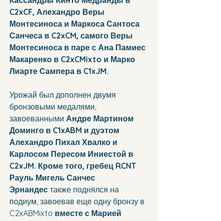
C2xCF, Алехандро Веры 
Монтесиноса и Маркоса Сантоса 
Санчеса в C2xCM, самого Веры 
Монтесиноса в паре с Ана Памиес 
Макаренко в C2xCMixto и Марко 
Лиарте Сампера в C1xJM.
Урожай был дополнен двумя 
бронзовыми медалями, 
завоеванными 
Андре Мартином 
Доминго в C1xABM и дуэтом 
Алехандро Пихал Хвалко и 
Карлосом Пересом Иниестой в 
C2xJM. Кроме того, гребец RCNT 
Рауль Мигель Санчес 
Эрнандес
 также поднялся на 
подиум, завоевав еще одну бронзу в 
C2xABMixto 
вместе с Марией 