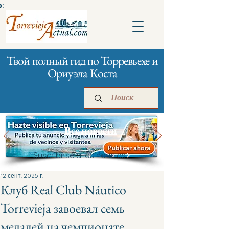
:
Твой полный гид по Торревьехе и
Ориуэла Коста
Все новости
Suscribirse a las noticias
Главная
Бизнесам
Реклама
12 сент. 2025 г.
Клуб Real Club Náutico
Torrevieja завоевал семь
медалей на чемпионате