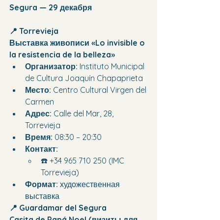
Segura — 29 декабря
📍 Torrevieja
Выставка живописи «Lo invisible o 
la resistencia de la belleza»
Организатор:
 Instituto Municipal 
de Cultura Joaquín Chapaprieta
Место:
 Centro Cultural Virgen del 
Carmen
Адрес:
 Calle del Mar, 28, 
Torrevieja
Время:
 08:30 – 20:30
Контакт:
☎️ +34 965 710 250 (IMC 
Torrevieja)
Формат:
 художественная 
выставка
📍 Guardamar del Segura
Casita de Papá Noel (визиты для 