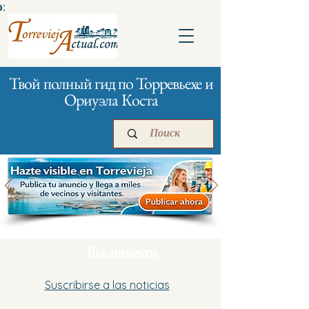
:
Твой полный гид по Торревьехе и
Ориуэла Коста
Главная
Бизнесам
Реклама
Все новости
Suscribirse a las noticias