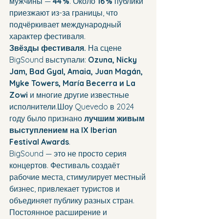
мужчины — 
44 %
. Около 
16 %
 публики 
приезжают из-за границы, что 
подчёркивает международный 
характер фестиваля.
Звёзды фестиваля. 
На сцене 
BigSound выступали: 
Ozuna, Nicky 
Jam, Bad Gyal, Amaia, Juan Magán, 
Myke Towers, María Becerra и La 
Zowi
 и многие другие известные 
исполнители.Шоу Quevedo в 2024 
году было признано 
лучшим живым 
выступлением на IX Iberian 
Festival Awards
.
BigSound — это не просто серия 
концертов. Фестиваль создаёт 
рабочие места, стимулирует местный 
бизнес, привлекает туристов и 
объединяет публику разных стран. 
Постоянное расширение и 