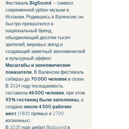
Фестиваль 
BigSound
 — символ 
современной урбан-музыки в 
Испании. Родившись в Валенсии, он 
быстро превратился в 
национальный бренд, 
объединяющий десятки тысяч 
зрителей, мировых звёзд и 
создающий заметный экономический 
и культурный эффект.
Масштабы и экономические 
показатели. 
В Валенсии фестиваль 
собирал до 
70 000 человек
 в сезон. 
В 2024 году посещаемость 
составила 
46 000 человек
, при этом 
93 % гостиниц были заполнены
, а 
создано 
около 4 500 рабочих 
мест
 (1 800 прямых и 2 700 
косвенных).
В 2025 году дебют BigSound в 