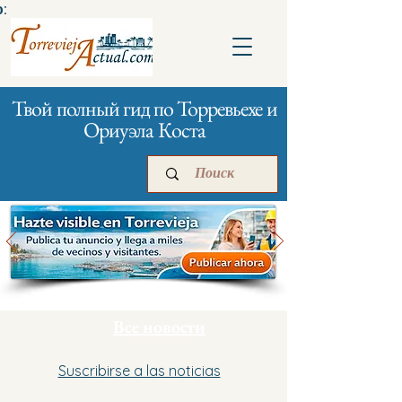
:
Твой полный гид по Торревьехе и
Ориуэла Коста
Главная
Бизнесам
Реклама
Все новости
Suscribirse a las noticias