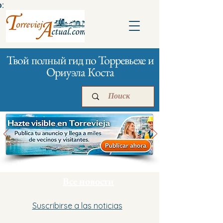
:
Твой полный гид по Торревьехе и
Ориуэла Коста
Главная
Бизнесам
Реклама
Все новости
Suscribirse a las noticias