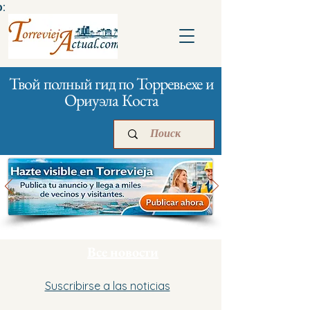
:
Твой полный гид по Торревьехе и
Ориуэла Коста
Главная
Бизнесам
Реклама
Все новости
Suscribirse a las noticias