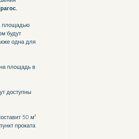
рагос.
на площадью 
ом будут 
акже одна для 
на площадь в 
ут доступны 
оставит 50 м² 
пункт проката 