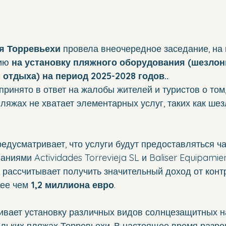
я Торревьехи
 провела внеочередное заседание, на 
ию 
на установку пляжного оборудования (шезлонг
 отдыха) на период 2025-2028 годов..
ринято в ответ на жалобы жителей и туристов о том,
пляжах не хватает элементарных услуг, таких как шез
едусматривает, что услуги будут предоставляться ч
ниями Actividades Torrevieja SL и Baliser Equipamie
т рассчитывает получить значительный доход от контр
ее чем 
1,2 миллиона евро
.
ивает установку различных видов солнцезащитных н
ольких пляжах Торревьехи. В настоящее время разр