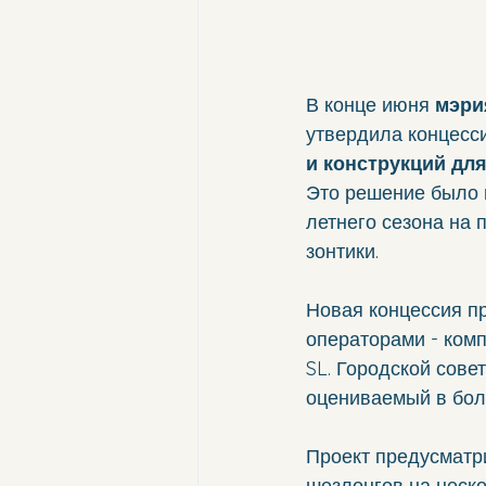
В конце июня 
мэри
утвердила концесс
и конструкций для
Это решение было п
летнего сезона на 
зонтики.
Новая концессия пр
операторами - компа
SL. Городской сове
оцениваемый в бол
Проект предусматр
шезлонгов на неск