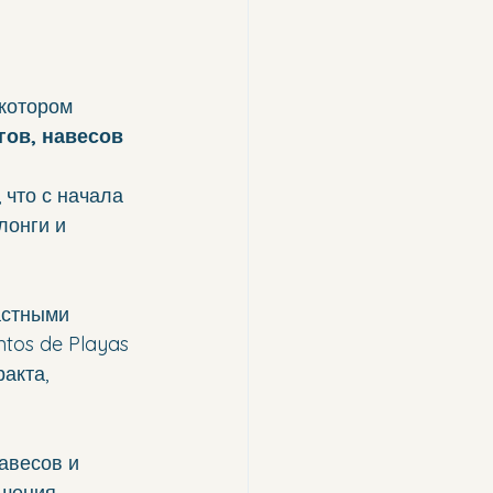
котором 
ов, навесов 
 что с начала 
лонги и 
астными 
ntos de Playas 
акта, 
авесов и 
ешения 