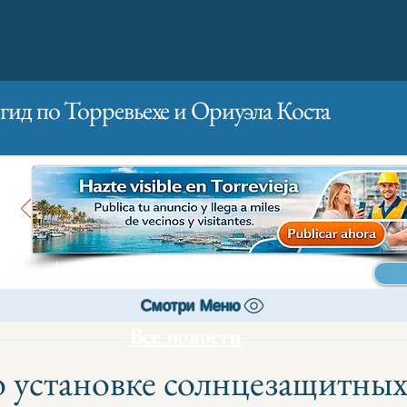
гид по Торревьехе и Ориуэла Коста
Главная
Бизнесам
Реклама
Смотри Меню
Все новости
 установке солнцезащитны