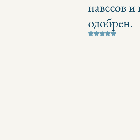
навесов и
одобрен.
Оценка: не число и