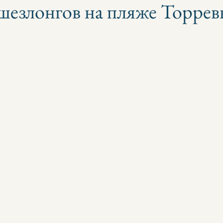
 шезлонгов на пляже Торрев
з 5 звезд.