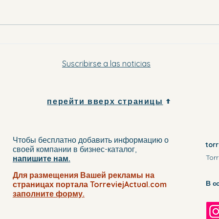
Они 
Куда поехать в Вега-Баха вечером
в эту субботу и в воскресенье
Suscribirse a las noticias
перейти вверх страницы
Чтобы бесплатно добавить информацию о
tor
своей компании
в бизнес-каталог
,
Torr
напишите нам.
Для размещения Вашей рекламы на
В с
страницах портала TorreviejActual.com
заполните
форму.