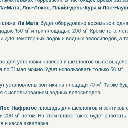
Ла-Мата, Лос-Локос, Плайя-дель-Кура и Лос-Науф
пляже, 
Ла Мата
, будет оборудовано восемь зон: од
щадью 150 м² и три площадью 200 м². Кроме того, лет
и для немоторных лодок и водных велосипедов, а т
ос
 для установки навесов и шезлонгов была выделе
та по 31 мая можно будет использовать только 50 м².
дут установлены зонтики на площади 70 м². Также буд
я с использованием водных велосипедов..
 Лос-Нафрагос
 площадь для шезлонгов и зонтиков с
и 200 м² летом. На этом пляже также будет работать 
 и касса аквапарка.