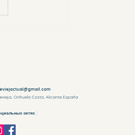
выбирали самых слабых
reviejactual@gmail.com
evieja, Orihuela Costa, Alicante España
:
оциальных сетях