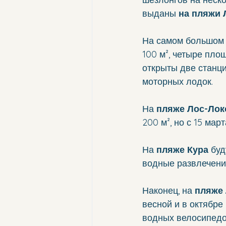
выданы 
на пляжи 
На самом большом 
100 м², четыре пло
открыты две станци
моторных лодок.
На 
пляже Лос-Лок
200 м², но с 15 мар
На 
пляже Кура
 бу
водные развлечени
Наконец, на 
пляже
весной и в октябре 
водных велосипедов