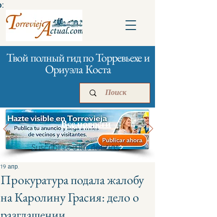
:
Твой полный гид по Торревьехе и
Ориуэла Коста
Все новости
Suscribirse a las noticias
Главная
Бизнесам
Реклама
19 апр.
Прокуратура подала жалобу
на Каролину Грасия: дело о
разглашении