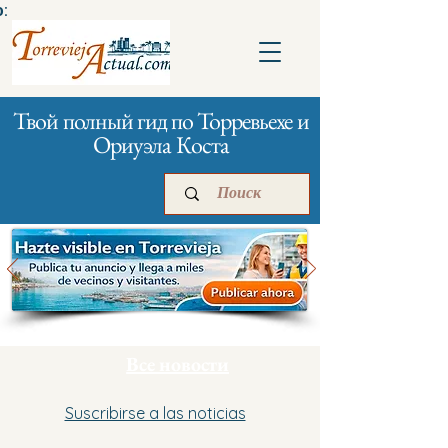
:
Твой полный гид по Торревьехе и
Ориуэла Коста
Главная
Бизнесам
Реклама
Все новости
Suscribirse a las noticias