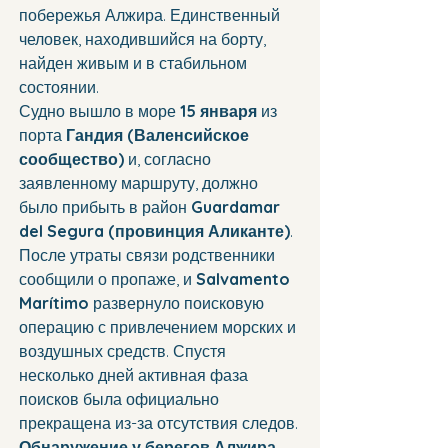
побережья Алжира. Единственный 
человек, находившийся на борту, 
найден живым и в стабильном 
состоянии.
Судно вышло в море 
15 января
 из 
порта 
Гандия (Валенсийское 
сообщество)
 и, согласно 
заявленному маршруту, должно 
было прибыть в район 
Guardamar 
del Segura (провинция Аликанте)
. 
После утраты связи родственники 
сообщили о пропаже, и 
Salvamento 
Marítimo
 развернуло поисковую 
операцию с привлечением морских и 
воздушных средств. Спустя 
несколько дней активная фаза 
поисков была официально 
прекращена из-за отсутствия следов.
Обнаружение у берегов Алжира