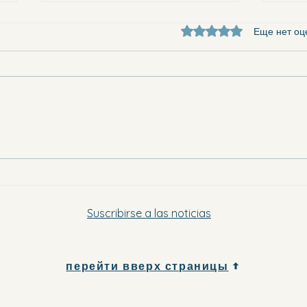
Оценка: 0 из 5 звезд.
Еще нет оц
Они 
Куда поехать в Вега-Баха вечером
в эту субботу и в воскресенье
Suscribirse a las noticias
перейти вверх страницы