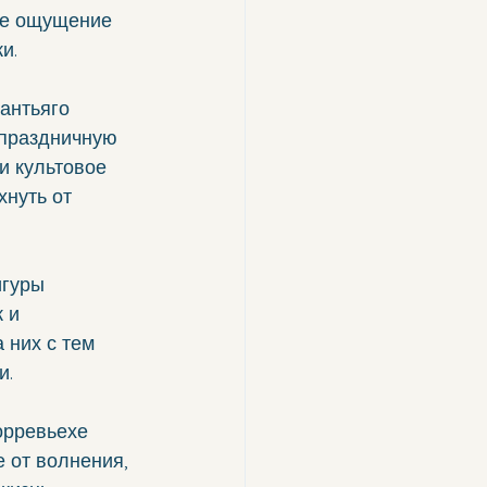
ее ощущение 
и.
антьяго 
 праздничную 
и культовое 
нуть от 
игуры 
 и 
 них с тем 
и.
орревьехе 
 от волнения, 