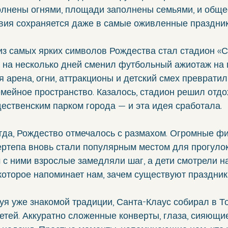
олнены огнями, площади заполнены семьями, и общ
твия сохраняется даже в самые оживленные праздник
из самых ярких символов Рождества стал стадион «С
й на несколько дней сменил футбольный ажиотаж на
 арена, огни, аттракционы и детский смех превратил
мейное пространство. Казалось, стадион решил отдох
дественским парком города — и эта идея сработала.
егда, Рождество отмечалось с размахом. Огромные ф
ертепа вновь стали популярным местом для прогулок
с ними взрослые замедляли шаг, а дети смотрели на
оторое напоминает нам, зачем существуют праздник
уя уже знакомой традиции, Санта-Клаус собирал в Т
етей. Аккуратно сложенные конверты, глаза, сияющие