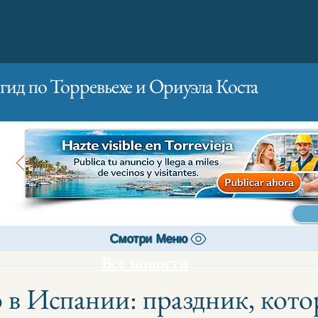
гид по Торревьехе и Ориуэла Коста
Главная
Бизнесам
Реклама
Смотри Меню
Все новости
 в Испании: праздник, кот