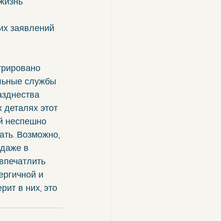
жизнь 
их заявлений 
трировано 
льные службы 
азднества 
 деталях этот 
й неспешно 
ать. Возможно, 
 даже в 
впечатлить 
ергичной и 
ит в них, это 