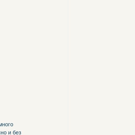
много 
но и без 