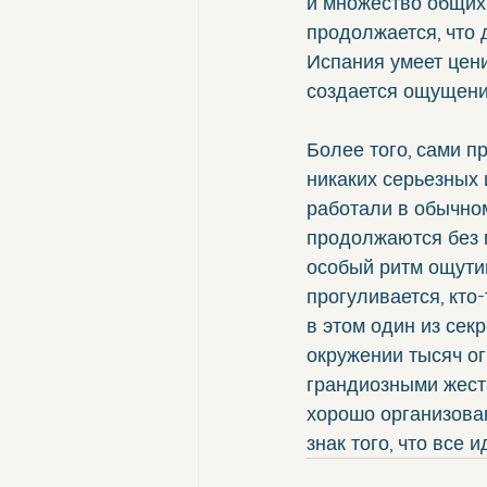
и множество общих
продолжается, что 
Испания умеет цени
создается ощущение
Более того, сами п
никаких серьезных
работали в обычном
продолжаются без п
особый ритм ощутим
прогуливается, кто
в этом один из сек
окружении тысяч ог
грандиозными жеста
хорошо организован
знак того, что все и