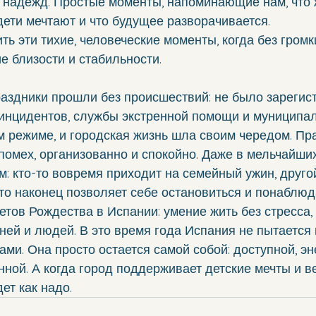
 надежд. Простые моменты, напоминающие нам, что 
дети мечтают и что будущее разворачивается.
ть эти тихие, человеческие моменты, когда без громк
 близости и стабильности.
раздники прошли без происшествий: не было зарегис
 инцидентов, службы экстренной помощи и муниципа
 режиме, и городская жизнь шла своим чередом. Пр
омех, организованно и спокойно. Даже в мельчайших
: кто-то вовремя приходит на семейный ужин, друго
-то наконец позволяет себе остановиться и понаблюд
ретов Рождества в Испании: умение жить без стресса,
ней и людей. В это время года Испания не пытается 
ми. Она просто остается самой собой: доступной, эн
ной. А когда город поддерживает детские мечты и вер
дет как надо.