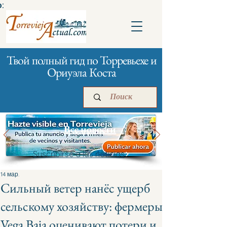
:
Твой полный гид по Торревьехе и
Ориуэла Коста
Все новости
Suscribirse a las noticias
Главная
Бизнесам
Реклама
14 мар.
Сильный ветер нанёс ущерб
сельскому хозяйству: фермеры
Vega Baja оценивают потери и