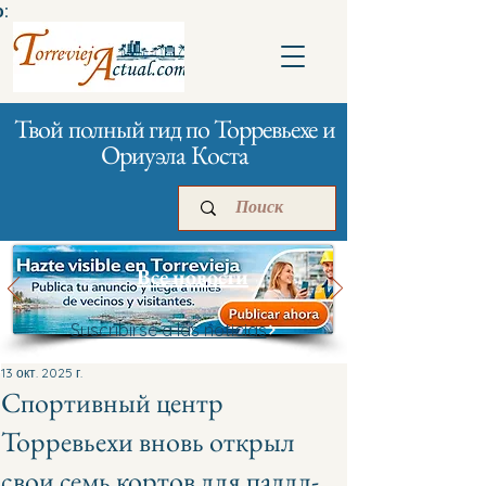
:
Твой полный гид по Торревьехе и
Ориуэла Коста
Все новости
Suscribirse a las noticias
Главная
Бизнесам
Реклама
13 окт. 2025 г.
Спортивный центр
Торревьехи вновь открыл
свои семь кортов для паддл-