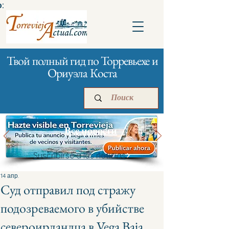
:
Твой полный гид по Торревьехе и
Ориуэла Коста
Все новости
Suscribirse a las noticias
Главная
Бизнесам
Реклама
14 апр.
Суд отправил под стражу
подозреваемого в убийстве
североирландца в Vega Baja