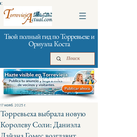
:
Твой полный гид по Торревьехе и
Ориуэла Коста
Все новости
Suscribirse a las noticias
Главная
Бизнесам
Реклама
17 нояб. 2025 г.
Торревьеха выбрала новую
Королеву Соли: Даниэла
Дайана Гомес возглавит