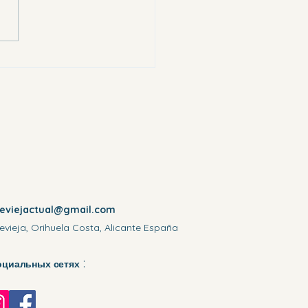
выбирали самых слабых
reviejactual@gmail.com
evieja, Orihuela Costa, Alicante España
:
оциальных сетях