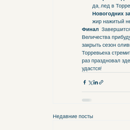
да, лед в Торр
Новогодних за
жир нажитый н
Финал  
Завершитс
Величества прибуду
закрыть сезон олив
Торревьеха стремитс
раз праздновал зде
удастся!
Недавние посты