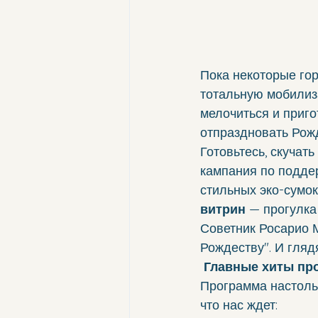
Пока некоторые гор
тотальную мобилиза
мелочиться и приго
отпраздновать Рож
Готовьтесь, скучать
кампания по поддер
стильных эко-сумок 
витрин
 — прогулка
Советник Росарио М
Рождеству". И глядя
 Главные хиты пр
Программа настольк
что нас ждет: