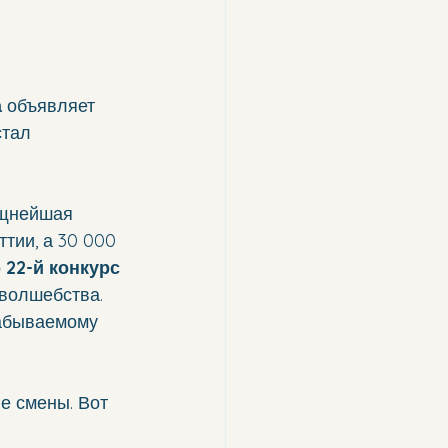
а
 объявляет 
тал 
ощнейшая 
тии, а 30 000 
 
22-й конкурс 
 волшебства.
забываемому 
е смены. Вот 