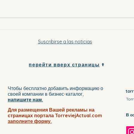
Они 
Куда поехать в Вега-Баха вечером
в эту субботу и в воскресенье
Suscribirse a las noticias
перейти вверх страницы
Чтобы бесплатно добавить информацию о
tor
своей компании
в бизнес-каталог
,
Torr
напишите нам.
Для размещения Вашей рекламы на
В с
страницах портала TorreviejActual.com
заполните
форму.