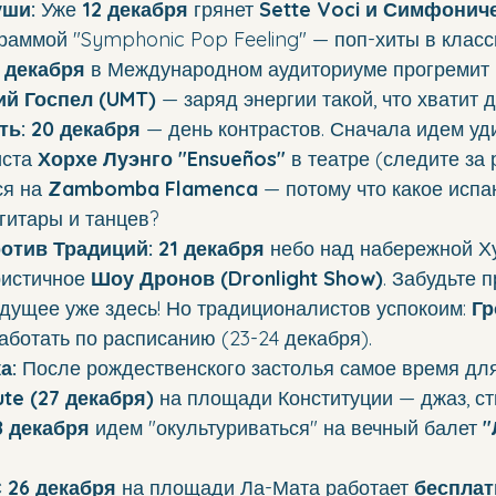
уши:
 Уже 
12 декабря
 грянет 
Sette Voci и Симфонич
граммой "Symphonic Pop Feeling" — поп-хиты в класс
1 декабря
 в Международном аудиториуме прогремит 
й Госпел (UMT)
 — заряд энергии такой, что хватит 
ть:
20 декабря
 — день контрастов. Сначала идем уд
ста 
Хорхе Луэнго "Ensueños"
 в театре (следите за р
я на 
Zambomba Flamenca
 — потому что какое испа
гитары и танцев?
отив Традиций:
21 декабря
 небо над набережной Х
истичное 
Шоу Дронов (Dronlight Show)
. Забудьте 
дущее уже здесь! Но традиционалистов успокоим: 
Гр
работать по расписанию (23-24 декабря).
а:
 После рождественского застолья самое время для
ute (27 декабря)
 на площади Конституции — джаз, ст
8 декабря
 идем "окультуриваться" на вечный балет 
"
 
26 декабря
 на площади Ла-Мата работает 
бесплат