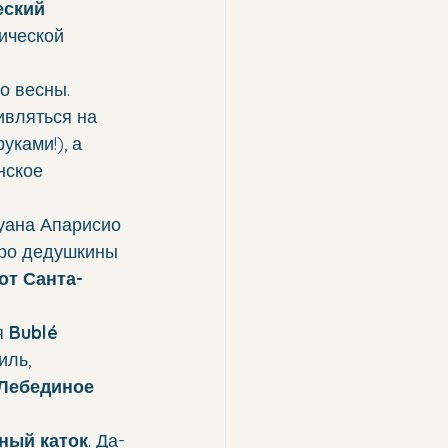
еский 
ической 
до весны.
ивляться на 
уками!), а 
нское 
уана Апарисио 
про дедушкины 
от Санта-
 
Bublé 
иль, 
Лебединое 
ный каток
. Да-