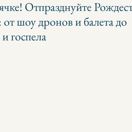
ячке! Отпразднуйте Рождест
 от шоу дронов и балета до
и госпела
з 5 звезд.