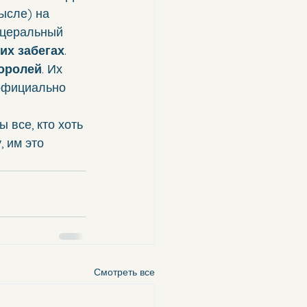
ысле) на 
сцеральный 
их забегах
.
оролей
. Их 
 официально 
 все, кто хоть 
 им это 
Смотреть все