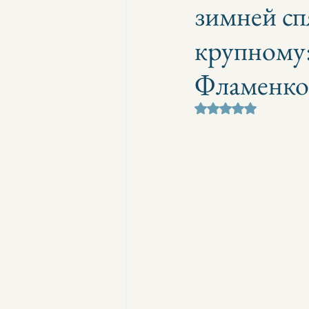
зимней сп
крупному:
Фламенко 
Оценка: не число и