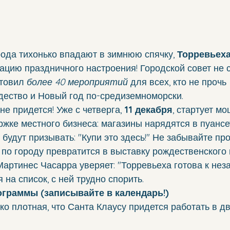
ода тихонько впадают в зимнюю спячку, 
Торревьех
цию праздничного настроения! Городской совет не с
товил 
более 40 мероприятий
 для всех, кто не прочь 
дество и Новый год по-средиземноморски.
 не придется! Уже с четверга, 
11 декабря
, стартует м
жке местного бизнеса: магазины нарядятся в пуансет
будут призывать: "Купи это здесь!" Не забывайте про
 по городу превратится в выставку рождественского
артинес Часарра уверяет: "Торревьеха готова к не
 на список, с ней трудно спорить.
ограммы (записывайте в календарь!)
о плотная, что Санта Клаусу придется работать в дв