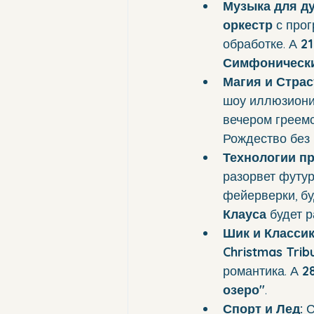
Музыка для д
оркестр
 с про
обработке. А 
2
Симфонически
Магия и Страс
шоу иллюзиони
вечером греемс
Рождество без 
Технологии пр
разорвет футур
фейерверки, бу
Клауса
 будет 
Шик и Классик
Christmas Trib
романтика. А 
2
озеро"
.
Спорт и Лед:
 С