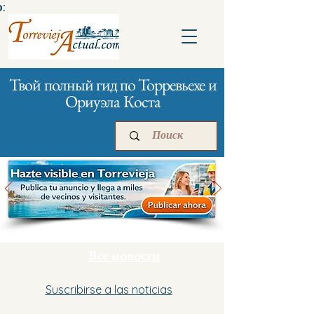
:
Твой полный гид по Торревьехе и
Ориуэла Коста
Главная
Бизнесам
Реклама
Все новости
Suscribirse a las noticias