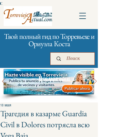
:
Твой полный гид по Торревьехе и
Ориуэла Коста
Все новости
Suscribirse a las noticias
Главная
Бизнесам
Реклама
18 мая
Трагедия в казарме Guardia
Civil в Dolores потрясла всю
Vega Baja