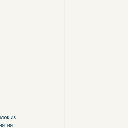
лок из 
иятия 