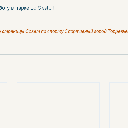
!
ту в парке La Siesta!!!
о страницы 
Совет по спорту Спортивный город Торревье