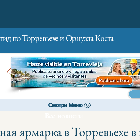
гид по Торревьехе и Ориуэла Коста
Главная
Бизнесам
Реклама
Смотри Меню
Все новости
ная ярмарка в Торревьехе в