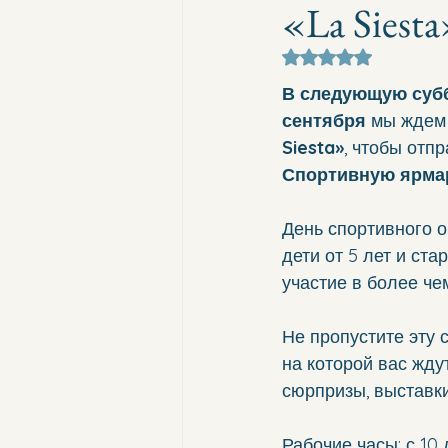
«La Siesta
Оценка: не число и
В следующую субб
сентября
 мы ждем
Siesta»
, чтобы отп
Спортивную ярма
День спортивного о
дети от 5 лет и ста
участие в более че
Не пропустите эту 
на которой вас жду
сюрпризы, выставк
Рабочие часы: с 10 