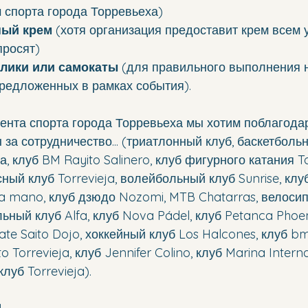
 спорта города Торревьеха)
ный крем
 (хотя организация предоставит крем всем у
просят)
олики или самокаты
 (для правильного выполнения 
редложенных в рамках события).
ента спорта города Торревьеха мы хотим поблагодар
за сотрудничество... (триатлонный клуб, баскетбольн
, клуб BM Rayito Salinero, клуб фигурного катания Tor
ный клуб Torrevieja, волейбольный клуб Sunrise, клу
a mano, клуб дзюдо Nozomi, MTB Chatarras, велоси
льный клуб Alfa, клуб Nova Pádel, клуб Petanca Phoen
rate Saito Dojo, хоккейный клуб Los Halcones, клуб b
 Torrevieja, клуб Jennifer Colino, клуб Marina Interna
луб Torrevieja).