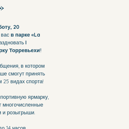
»
з 5 звезд.
оту, 20 
 вас 
в парке «La 
раздновать 
I 
рку Торревьехи
!!
бщения, в котором 
рше смогут принять 
м 25 видах спорта!
спортивную ярмарку, 
т многочисленные 
и и розыгрыши.
до 14 часов.