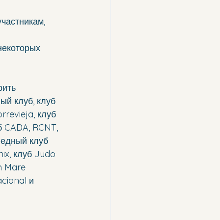
частникам, 
некоторых 
ить 
ый клуб, клуб 
revieja, клуб 
б CADA, RCNT, 
педный клуб 
ix, клуб Judo 
m Mare 
cional и 