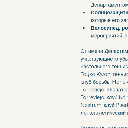
Департаментом
Солнцезащит
которые его за
Велосипед, р
мероприятий, п
От имени Департам
участвующие клубы 
настольного тенниса
Tayko Kwan, теннис
клуб борьбы Mano 
Torrevieja, плавате
Torrevieja, клуб Ká
Nostrum, клуб Puerto
легкоатлетический к