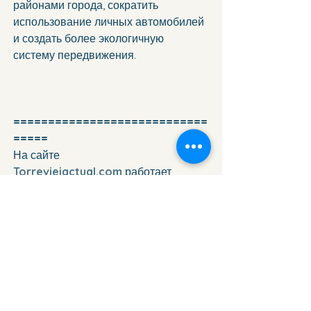
районами города, сократить 
использование личных автомобилей 
и создать более экологичную 
систему передвижения.
============================
=====
На сайте 
Torreviejactual.com
 работает 
каталог предприятий и услуг 
Torrevieja
, где жители и гости 
региона могут быстро найти 
компании и специалистов города.
В каталоге представлены:
рестораны и кафе
строительные и ремонтные 
компании