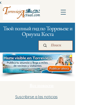
:
Твой полный гид по Торревьехе и
Ориуэла Коста
Главная
Бизнесам
Реклама
Все новости
Suscribirse a las noticias