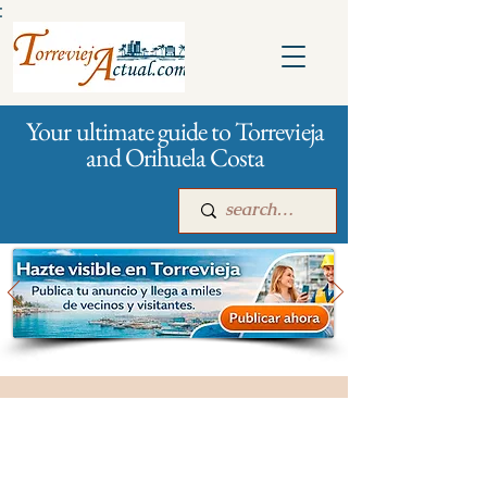
:
Your ultimate guide to Torrevieja
and Orihuela Costa
Main
For companies
Advertising
City management