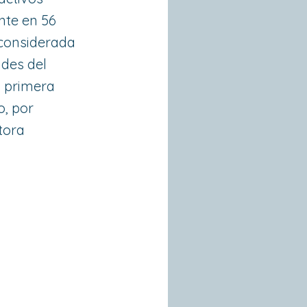
nte en 56
 considerada
des del
a primera
, por
tora