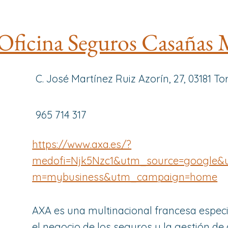
ficina Seguros Casañas 
C. José Martínez Ruiz Azorín, 27, 03181 To
965 714 317
https://www.axa.es/?
medofi=Njk5Nzc1&utm_source=google
m=mybusiness&utm_campaign=home
AXA es una multinacional francesa especi
el negocio de los seguros y la gestión de 