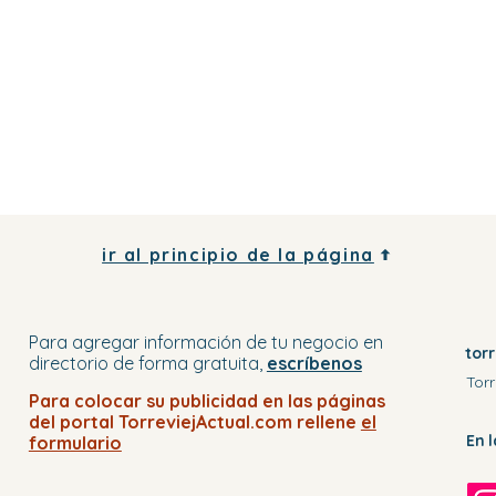
ir al principio de la página
Para agregar información de tu negocio
en
tor
directorio
de forma gratuita,
escríbenos
Torr
Para colocar su publicidad en
las páginas
del portal
TorreviejActual.com rellene
el
En 
formulario