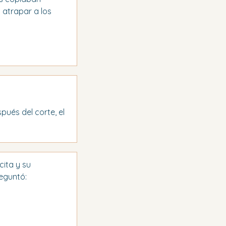
 atrapar a los 
pués del corte, el 
ita y su 
eguntó: