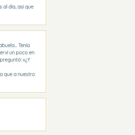
al día, así que 
uela... Tenía 
serví un poco en 
 preguntó: «¿Y 
ca que a nuestro 