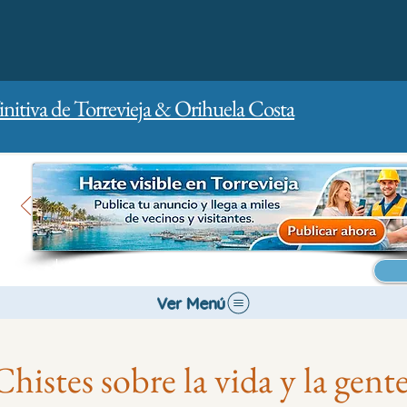
initiva de Torrevieja & Orihuela Costa
Inicio
Para empresas
Publicidad
Ver Menú
Chistes sobre la vida y la gente