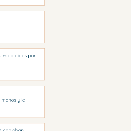
s esparcidos por 
s manos y le 
os copiaban 