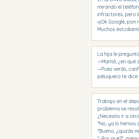
mirando el teléfon
infractores, pero 
«¡Ok Google, pon m
Muchos estudiant
La hija le pregunt
—Mamá, ¿en qué se
—Pues verás, cariño
peluquero te dice
Trabajo en el dep
problema se resol
¿Necesito ir a otro
"No, ya lo hemos 
"Bueno, ¿quizás nec
"¿Por qué?", ​​pre