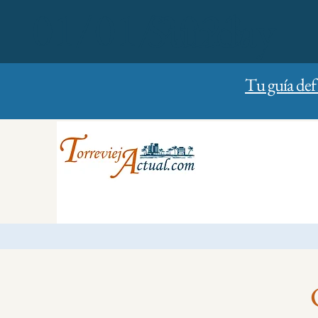
01/01/2023
Sunday
Tu guía def