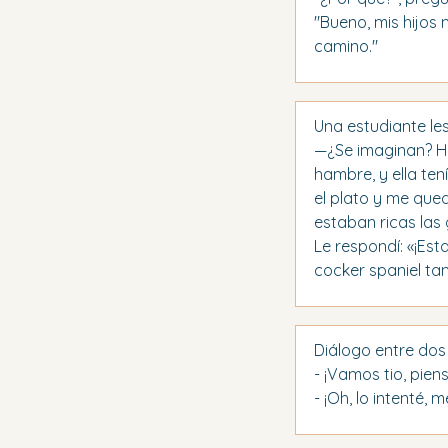
"Bueno, mis hijos 
camino."
Una estudiante le
—¿Se imaginan? Ho
hambre, y ella ten
el plato y me qued
estaban ricas las
Le respondí: «¡Est
cocker spaniel tam
Diálogo entre dos
- ¡Vamos tio, pie
- ¡Oh, lo intenté, 