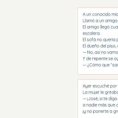
A un conocido mío 
Llamó a un amigo 
El amigo llegó cu
escalera.
El sofá no quería
El dueño del piso,
— No, así no vamo
Y de repente se o
— ¿Cómo que “saca
Ayer escuché por
La mujer le gritab
— ¡José, si te dig
a nadie más que a
¡y no ponerte a gri