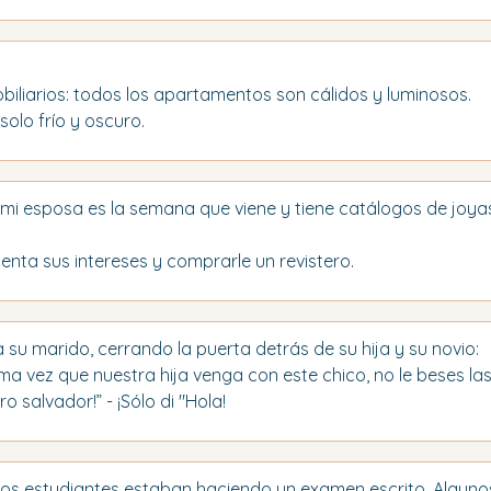
biliarios: todos los apartamentos son cálidos y luminosos. 
solo frío y oscuro.
mi esposa es la semana que viene y tiene catálogos de joya
enta sus intereses y comprarle un revistero.
a su marido, cerrando la puerta detrás de su hija y su novio:
ma vez que nuestra hija venga con este chico, no le beses la
ro salvador!” - ¡Sólo di "Hola!
, los estudiantes estaban haciendo un examen escrito. Algun