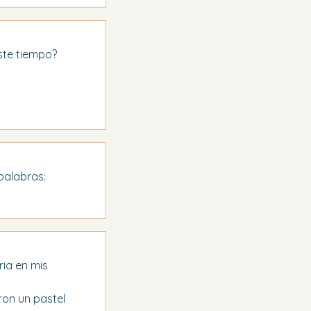
este tiempo?
palabras: 
ria en mis 
on un pastel 