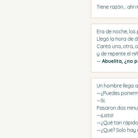
Tiene razón… ahí 
Era de noche, los
Llegó la hora de 
Cantó una, otra, 
y de repente el ni
— 
Abuelita, ¿no 
Un hombre llega a
—¿Puedes ponerme
—Sí.
Pasaron dos minut
—¡Listo!
—¿Qué tan rápido
—¿Qué? Solo hay u