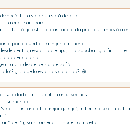
le hacía falta sacar un sofá del piso.
para que le ayudara.
ando el sofá ya estaba atascado en la puerta y empezó a em
 pasar por la puerta de ninguna manera.
 desde dentro, resoplaba, empujaba, sudaba… y al final dice:
s a poder sacarlo…
ye una voz desde detrás del sofá:
rlo”? ¿¡Es que lo estamos sacando?! 😄
 casualidad cómo discutían unos vecinos…
a a su marido:
o “vete a buscar a otra mejor que yo”, tú tienes que contesta
 ti”…
tar “¡bien!” y salir corriendo a hacer la maleta!