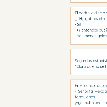
El padre le dice a s
_ ¡Hija, abres el 
-¡Sí!
-¿Y entonces qué
-Hay menos golosin
Según las estadíst
“Claro que no sé 
En el consultorio
- ¡Señorita! —excl
formularios.
¡Ayer hubo una co