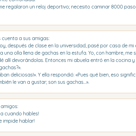
me regalaron un reloj deportivo; necesito caminar 8000 pasos 
s cuenta a sus amigas:
y, después de clase en la universidad, pasé por casa de mi ab
ía una olla llena de gachas en la estufa. Yo, con hambre, me 
é allí devorándolas. Entonces mi abuela entró en la cocina y
 gachas?».
aban deliciosas!». Y ella respondió: «Pues qué bien, eso signifi
bién le van a gustar; son sus gachas...».
 amigos:
nsa cuando hables!
me impide hablar!