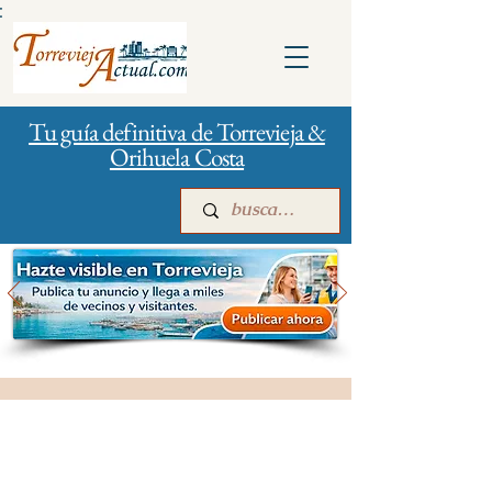
:
Tu guía definitiva de Torrevieja &
Orihuela Costa
Inicio
Para empresas
Publicidad
Gestión de la ciudad